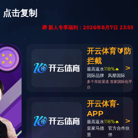
返回首页
|
设为首页
|
加入收藏
闻中心
员工风采
登录入口