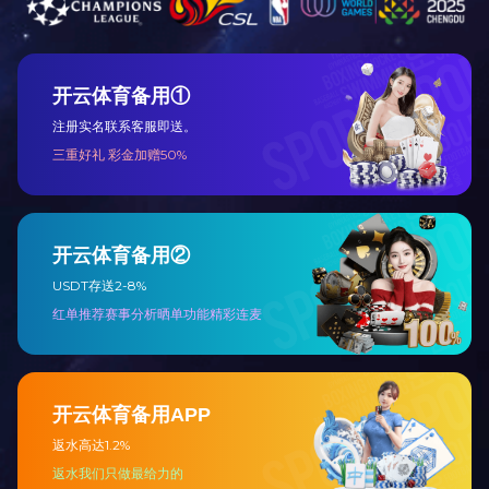
·上一个:多味
·下一个:焦糖瓜子
C